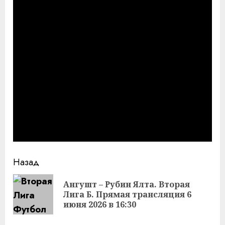
Продолжить
Назад
чтение
Ангушт – Рубин Ялта. Вторая
Пр
Лига Б. Прямая трансляция 6
за
июня 2026 в 16:30