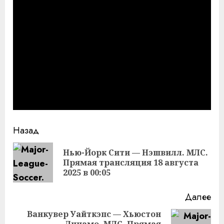
Продолжить
Назад
чтение
Нью-Йорк Сити — Нэшвилл. МЛС.
Пр
Прямая трансляция 18 августа
за
2025 в 00:05
Далее
Ванкувер Уайткэпс — Хьюстон