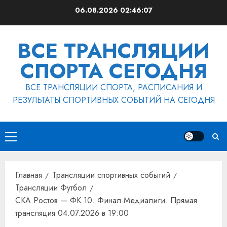
Перейти
06.08.2026
02:46:08
к
содержимому
ВСЕ ТРАНСЛЯЦИИ
СПОРТА СЕГОДНЯ
ВСЕ ТРАНСЛЯЦИИ СПОРТА, РАСПИСАНИЯ И
РЕЗУЛЬТАТЫ СПОРТИВНЫХ СОБЫТИЙ НА СЕГОДНЯ
Основное
меню
Главная
Трансляции спортивных событий
Трансляции Футбол
СКА Ростов — ФК 10. Финал Медиалиги. Прямая
трансляция 04.07.2026 в 19:00