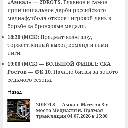
«Амкал» — 2DROTS.
Главное и самое
принципиальное дерби российского
медиафутбола откроет игровой день в
борьбе за бронзовые медали.
18:30 (МСК):
Предматчевое шоу,
торжественный выход команд и гимн
лиги.
19:00 (МСК) — БОЛЬШОЙ ФИНАЛ: СКА
Ростов — ФК 10.
Начало битвы за золото
седьмого сезона.
Продолжить
Назад
чтение
2DROTS — Амкал. Матч за 3-е
Пр
место Медиалиги. Прямая
за
трансляция 04.07.2026 в 15:00