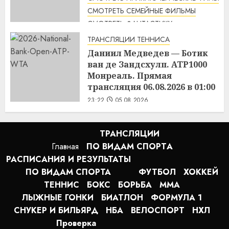
СМОТРЕТЬ СЕМЕЙНЫЕ ФИЛЬМЫ
СМОТРЕТЬ ФАНТАСТИКУ
Дикий робот (2024) / The Wild
ТРАНСЛЯЦИИ ТЕННИСА
Robot смотреть онлайн
Даниил Медведев — Ботик
1:14
06.08.2026
ван де Зандсхулп. ATP1000
Монреаль. Прямая
трансляция 06.08.2026 в 01:00
23:22
05.08.2026
ТРАНСЛЯЦИИ
Главная
ПО ВИДАМ СПОРТA
РАСПИСАНИЯ И РЕЗУЛЬТАТЫ
ПО ВИДАМ СПОРТА
ФУТБОЛ
ХОККЕЙ
ТЕННИС
БОКС
БОРЬБА
MMA
ЛЫЖНЫЕ ГОНКИ
БИАТЛОН
ФОРМУЛА 1
СНУКЕР И БИЛЬЯРД
НБА
ВЕЛОСПОРТ
НХЛ
Проверка