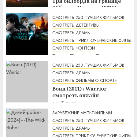
Три билборда на границе
Эббинга, Миссури (2017) /
Three Billboards Outside
СМОТРЕТЬ 250 ЛУЧШИХ ФИЛЬМОВ
Ebbing, Missouri смотреть
СМОТРЕТЬ ДЕТЕКТИВЫ
онлайн
СМОТРЕТЬ ДРАМЫ
2:48
06.08.2026
СМОТРЕТЬ ПРИКЛЮЧЕНЧЕСКИЕ ФИЛЬМЫ
СМОТРЕТЬ ФЭНТЕЗИ
Гарри Поттер и Дары
смерти: Часть 2 (2011) / Harry
СМОТРЕТЬ 250 ЛУЧШИХ ФИЛЬМОВ
Potter and the Deathly
СМОТРЕТЬ ДРАМЫ
Hallows: Part 2 смотреть
СМОТРЕТЬ ФИЛЬМЫ О СПОРТЕ
онлайн
Воин (2011) / Warrior
2:12
06.08.2026
смотреть онлайн
1:17
06.08.2026
ЗАРУБЕЖНЫЕ МУЛЬТФИЛЬМЫ
СМОТРЕТЬ 250 ЛУЧШИХ ФИЛЬМОВ
СМОТРЕТЬ ДРАМЫ
СМОТРЕТЬ ПРИКЛЮЧЕНЧЕСКИЕ ФИЛЬМЫ