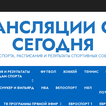
РАНСЛЯЦИИ 
СЕГОДНЯ
СПОРТА, РАСПИСАНИЯ И РЕЗУЛЬТАТЫ СПОРТИВНЫХ СО
Я И РЕЗУЛЬТАТЫ
ФУТБОЛ
ХОККЕЙ
ТЕННИС
ДАМ СПОРТА
СНУКЕР И БИЛЬЯРД
НБА
ВЕЛОСПОРТ
НХЛ
ЛОТ
ТВ ПРОГРАММЫ ПРЯМОЙ ЭФИР
ЕВРОСПОРТ 1
ЕВР