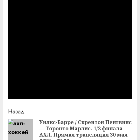
Продолжить
Назад
чтение
Уилкс-Барре / Скрентон Пенгвинс
— Торонто Марлис. 1/2 финала
Пр
АХЛ. Прямая трансляция 30 мая
за