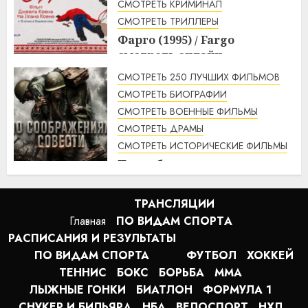
СМОТРЕТЬ КРИМИНАЛ
СМОТРЕТЬ ТРИЛЛЕРЫ
Фарго (1995) / Fargo
смотреть онлайн
1:49
07.08.2026
СМОТРЕТЬ 250 ЛУЧШИХ ФИЛЬМОВ
СМОТРЕТЬ БИОГРАФИИ
СМОТРЕТЬ ВОЕННЫЕ ФИЛЬМЫ
СМОТРЕТЬ ДРАМЫ
СМОТРЕТЬ ИСТОРИЧЕСКИЕ ФИЛЬМЫ
По соображениям совести
(2016) / Hacksaw Ridge
смотреть онлайн
ТРАНСЛЯЦИИ
1:12
07.08.2026
Главная
ПО ВИДАМ СПОРТA
РАСПИСАНИЯ И РЕЗУЛЬТАТЫ
ПО ВИДАМ СПОРТА
ФУТБОЛ
ХОККЕЙ
ТЕННИС
БОКС
БОРЬБА
MMA
ЛЫЖНЫЕ ГОНКИ
БИАТЛОН
ФОРМУЛА 1
СНУКЕР И БИЛЬЯРД
НБА
ВЕЛОСПОРТ
НХЛ