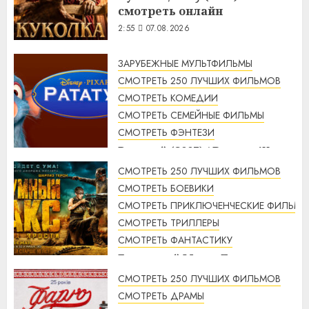
смотреть онлайн
2:55
07.08.2026
ЗАРУБЕЖНЫЕ МУЛЬТФИЛЬМЫ
СМОТРЕТЬ 250 ЛУЧШИХ ФИЛЬМОВ
СМОТРЕТЬ КОМЕДИИ
СМОТРЕТЬ СЕМЕЙНЫЕ ФИЛЬМЫ
СМОТРЕТЬ ФЭНТЕЗИ
Рататуй (2007) / Ratatouille
смотреть онлайн
СМОТРЕТЬ 250 ЛУЧШИХ ФИЛЬМОВ
2:32
07.08.2026
СМОТРЕТЬ БОЕВИКИ
СМОТРЕТЬ ПРИКЛЮЧЕНЧЕСКИЕ ФИЛЬМЫ
СМОТРЕТЬ ТРИЛЛЕРЫ
СМОТРЕТЬ ФАНТАСТИКУ
Безумный Макс: Дорога
ярости (2015) / Mad Max: Fury
СМОТРЕТЬ 250 ЛУЧШИХ ФИЛЬМОВ
Road смотреть онлайн
СМОТРЕТЬ ДРАМЫ
1:56
07.08.2026