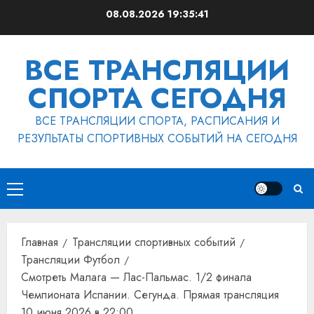
Перейти
08.08.2026
19:35:42
к
содержимому
ВСЕ ТРАНСЛЯЦИИ
СПОРТА СЕГОДНЯ
ВСЕ ТРАНСЛЯЦИИ СПОРТА, РАСПИСАНИЯ И
РЕЗУЛЬТАТЫ СПОРТИВНЫХ СОБЫТИЙ НА СЕГОДНЯ
Основное
меню
Главная
Трансляции спортивных событий
Трансляции Футбол
Смотреть Малага — Лас-Пальмас. 1/2 финала
Чемпионата Испании. Сегунда. Прямая трансляция
10 июня 2026 в 22:00