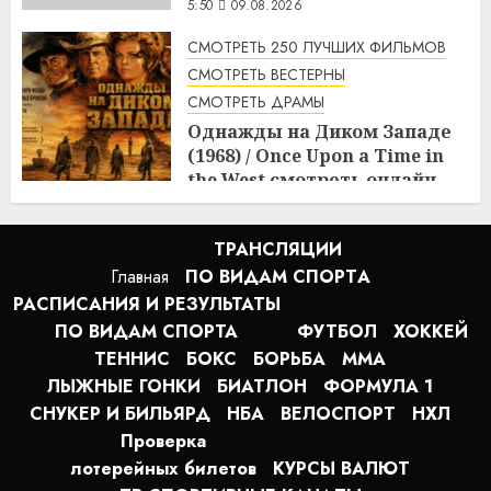
5:50
09.08.2026
СМОТРЕТЬ 250 ЛУЧШИХ ФИЛЬМОВ
СМОТРЕТЬ ВЕСТЕРНЫ
СМОТРЕТЬ ДРАМЫ
Однажды на Диком Западе
(1968) / Once Upon a Time in
the West смотреть онлайн
5:08
09.08.2026
ТРАНСЛЯЦИИ
Главная
ПО ВИДАМ СПОРТA
РАСПИСАНИЯ И РЕЗУЛЬТАТЫ
ПО ВИДАМ СПОРТА
ФУТБОЛ
ХОККЕЙ
ТЕННИС
БОКС
БОРЬБА
MMA
ЛЫЖНЫЕ ГОНКИ
БИАТЛОН
ФОРМУЛА 1
СНУКЕР И БИЛЬЯРД
НБА
ВЕЛОСПОРТ
НХЛ
Проверка
лотерейных билетов
КУРСЫ ВАЛЮТ