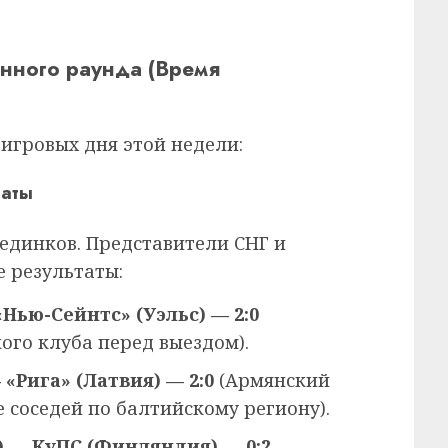
нного раунда (Время
игровых дня этой недели:
таты
оединков. Представители СНГ и
 результаты:
Нью-Сейнтс» (Уэльс) — 2:0
ого клуба перед выездом).
«Рига» (Латвия) — 2:0
(Армянский
 соседей по балтийскому региону).
 — КуПС (Финляндия) — 0:2