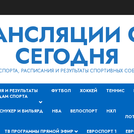
РАНСЛЯЦИИ 
СЕГОДНЯ
СПОРТА, РАСПИСАНИЯ И РЕЗУЛЬТАТЫ СПОРТИВНЫХ СО
Я И РЕЗУЛЬТАТЫ
ФУТБОЛ
ХОККЕЙ
ТЕННИС
ДАМ СПОРТА
СНУКЕР И БИЛЬЯРД
НБА
ВЕЛОСПОРТ
НХЛ
ЛОТ
ТВ ПРОГРАММЫ ПРЯМОЙ ЭФИР
ЕВРОСПОРТ 1
ЕВР