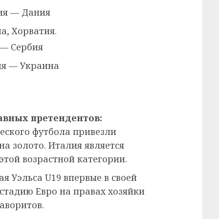
я — Дания
а, Хорватия.
— Сербия
я — Украина
лавных претендентов:
ского футбола привезли
а золото. Италия является
той возрастной категории.
я Уэльса U19 впервые в своей
стадию Евро на правах хозяйки
аворитов.