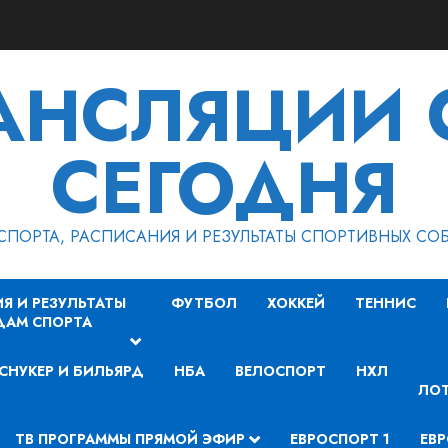
РАНСЛЯЦИИ 
СЕГОДНЯ
СПОРТА, РАСПИСАНИЯ И РЕЗУЛЬТАТЫ СПОРТИВНЫХ СО
Я И РЕЗУЛЬТАТЫ
ФУТБОЛ
ХОККЕЙ
ТЕННИС
ДАМ СПОРТА
СНУКЕР И БИЛЬЯРД
НБА
ВЕЛОСПОРТ
НХЛ
ЛОТ
ТВ ПРОГРАММЫ ПРЯМОЙ ЭФИР
ЕВРОСПОРТ 1
ЕВР