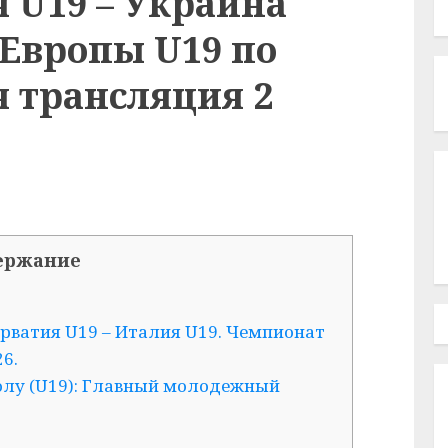
 U19 – Украина
 Европы U19 по
 трансляция 2
ержание
рватия U19 – Италия U19. Чемпионат
6.
олу (U19): Главный молодежный