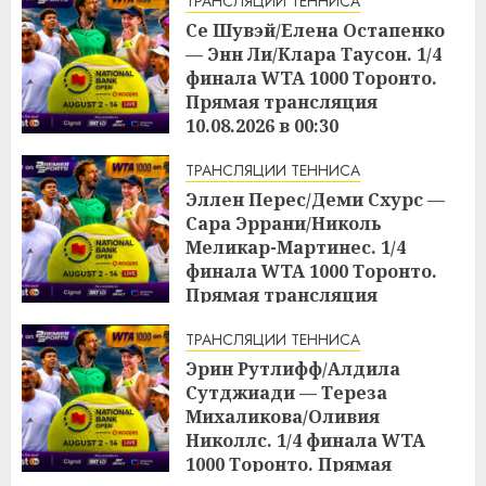
ТРАНСЛЯЦИИ ТЕННИСА
Се Шувэй/Елена Остапенко
— Энн Ли/Клара Таусон. 1/4
финала WTA 1000 Торонто.
Прямая трансляция
10.08.2026 в 00:30
17:04
09.08.2026
ТРАНСЛЯЦИИ ТЕННИСА
Эллен Перес/Деми Схурс —
Сара Эррани/Николь
Меликар-Мартинес. 1/4
финала WTA 1000 Торонто.
Прямая трансляция
09.08.2026 в 23:00
ТРАНСЛЯЦИИ ТЕННИСА
17:03
09.08.2026
Эрин Рутлифф/Алдила
Сутджиади — Тереза
Михаликова/Оливия
Николлс. 1/4 финала WTA
1000 Торонто. Прямая