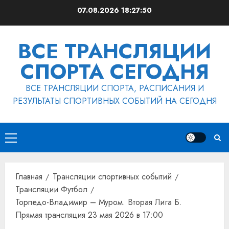
Перейти
07.08.2026
18:27:50
к
содержимому
ВСЕ ТРАНСЛЯЦИИ
СПОРТА СЕГОДНЯ
ВСЕ ТРАНСЛЯЦИИ СПОРТА, РАСПИСАНИЯ И
РЕЗУЛЬТАТЫ СПОРТИВНЫХ СОБЫТИЙ НА СЕГОДНЯ
Основное
меню
Главная
Трансляции спортивных событий
Трансляции Футбол
Торпедо-Владимир – Муром. Вторая Лига Б.
Прямая трансляция 23 мая 2026 в 17:00