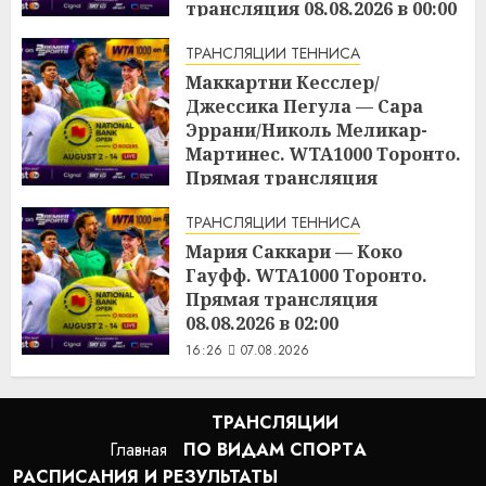
трансляция 08.08.2026 в 00:00
16:48
07.08.2026
ТРАНСЛЯЦИИ ТЕННИСА
Маккартни Кесслер/
Джессика Пегула — Сара
Эррани/Николь Меликар-
Мартинес. WTA1000 Торонто.
Прямая трансляция
07.08.2026 в 21:00
ТРАНСЛЯЦИИ ТЕННИСА
16:45
07.08.2026
Мария Саккари — Коко
Гауфф. WTA1000 Торонто.
Прямая трансляция
08.08.2026 в 02:00
16:26
07.08.2026
ТРАНСЛЯЦИИ
Главная
ПО ВИДАМ СПОРТA
РАСПИСАНИЯ И РЕЗУЛЬТАТЫ