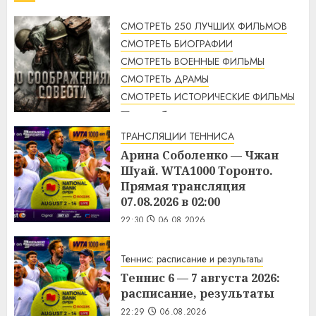
СМОТРЕТЬ 250 ЛУЧШИХ ФИЛЬМОВ
СМОТРЕТЬ БИОГРАФИИ
СМОТРЕТЬ ВОЕННЫЕ ФИЛЬМЫ
СМОТРЕТЬ ДРАМЫ
СМОТРЕТЬ ИСТОРИЧЕСКИЕ ФИЛЬМЫ
По соображениям совести
(2016) / Hacksaw Ridge
ТРАНСЛЯЦИИ ТЕННИСА
смотреть онлайн
Арина Соболенко — Чжан
1:12
07.08.2026
Шуай. WTA1000 Торонто.
Прямая трансляция
07.08.2026 в 02:00
22:30
06.08.2026
Теннис: расписание и результаты
Теннис 6 — 7 августа 2026:
расписание, результаты
22:29
06.08.2026