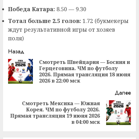
Победа Катара:
8.50 — 9.30
Тотал больше 2.5 голов:
1.72 (букмекеры
ждут результативной игры от хозяев
поля)
Продолжить
Назад
чтение
Смотреть Швейцария — Босния и
Герцеговина. ЧМ по футболу
Пр
2026. Прямая трансляция 18 июня
за
2026 в 22:00 мск
Далее
Смотреть Мексика — Южная
Корея. ЧМ по футболу 2026.
Следующая
Прямая трансляция 19 июня 2026
запись:
в 04:00 мск