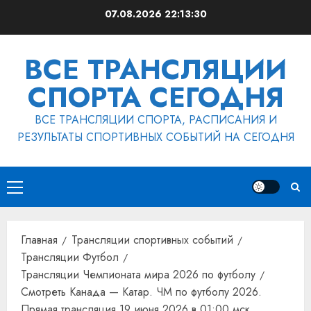
Перейти
07.08.2026
22:13:31
к
содержимому
ВСЕ ТРАНСЛЯЦИИ
СПОРТА СЕГОДНЯ
ВСЕ ТРАНСЛЯЦИИ СПОРТА, РАСПИСАНИЯ И
РЕЗУЛЬТАТЫ СПОРТИВНЫХ СОБЫТИЙ НА СЕГОДНЯ
Основное
меню
Главная
Трансляции спортивных событий
Трансляции Футбол
Трансляции Чемпионата мира 2026 по футболу
Смотреть Канада — Катар. ЧМ по футболу 2026.
Прямая трансляция 19 июня 2026 в 01:00 мск