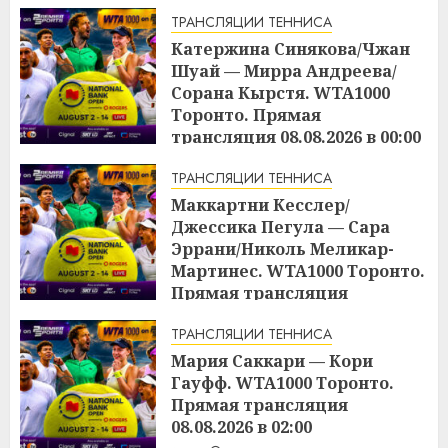
ТРАНСЛЯЦИИ ТЕННИСА
Катержина Синякова/Чжан
Шуай — Мирра Андреева/
Сорана Кырстя. WTA1000
Торонто. Прямая
трансляция 08.08.2026 в 00:00
16:48
07.08.2026
ТРАНСЛЯЦИИ ТЕННИСА
Маккартни Кесслер/
Джессика Пегула — Сара
Эррани/Николь Меликар-
Мартинес. WTA1000 Торонто.
Прямая трансляция
07.08.2026 в 21:00
ТРАНСЛЯЦИИ ТЕННИСА
16:45
07.08.2026
Мария Саккари — Кори
Гауфф. WTA1000 Торонто.
Прямая трансляция
08.08.2026 в 02:00