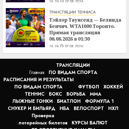
16:26
07.08.2026
ТРАНСЛЯЦИИ ТЕННИСА
Тэйлор Таунсенд — Белинда
Бенчич. WTA1000 Торонто.
Прямая трансляция
08.08.2026 в 01:30
16:24
07.08.2026
ТРАНСЛЯЦИИ
Главная
ПО ВИДАМ СПОРТA
РАСПИСАНИЯ И РЕЗУЛЬТАТЫ
ПО ВИДАМ СПОРТА
ФУТБОЛ
ХОККЕЙ
ТЕННИС
БОКС
БОРЬБА
MMA
ЛЫЖНЫЕ ГОНКИ
БИАТЛОН
ФОРМУЛА 1
СНУКЕР И БИЛЬЯРД
НБА
ВЕЛОСПОРТ
НХЛ
Проверка
лотерейных билетов
КУРСЫ ВАЛЮТ