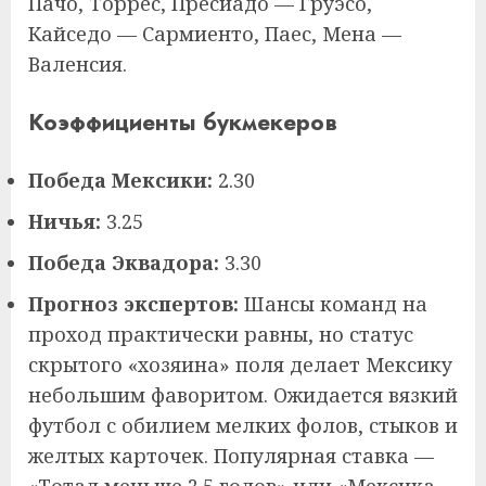
Пачо, Торрес, Пресиадо — Груэсо,
Кайседо — Сармиенто, Паес, Мена —
Валенсия.
Коэффициенты букмекеров
Победа Мексики:
2.30
Ничья:
3.25
Победа Эквадора:
3.30
Прогноз экспертов:
Шансы команд на
проход практически равны, но статус
скрытого «хозяина» поля делает Мексику
небольшим фаворитом. Ожидается вязкий
футбол с обилием мелких фолов, стыков и
желтых карточек. Популярная ставка —
«Тотал меньше 2.5 голов» или «Мексика