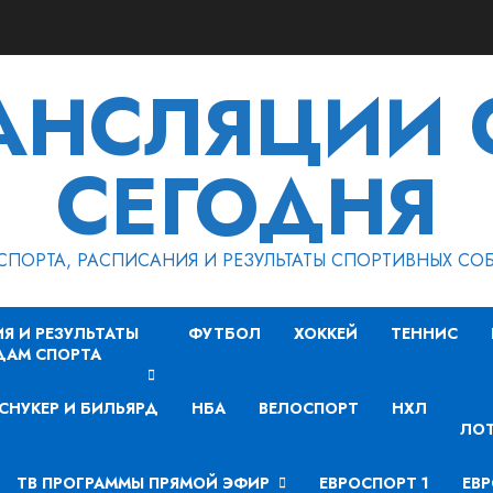
РАНСЛЯЦИИ 
СЕГОДНЯ
СПОРТА, РАСПИСАНИЯ И РЕЗУЛЬТАТЫ СПОРТИВНЫХ СО
Я И РЕЗУЛЬТАТЫ
ФУТБОЛ
ХОККЕЙ
ТЕННИС
ДАМ СПОРТА
СНУКЕР И БИЛЬЯРД
НБА
ВЕЛОСПОРТ
НХЛ
ЛОТ
ТВ ПРОГРАММЫ ПРЯМОЙ ЭФИР
ЕВРОСПОРТ 1
ЕВР