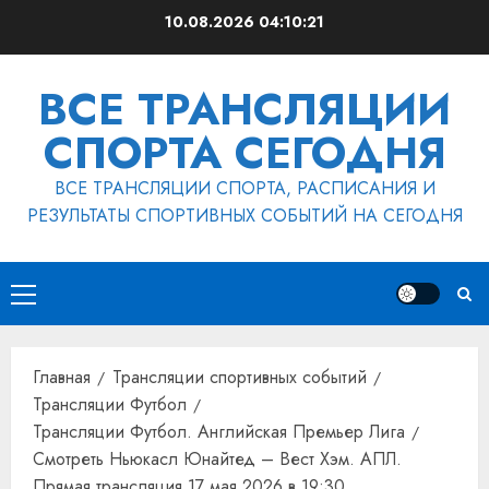
Перейти
10.08.2026
04:10:22
к
содержимому
ВСЕ ТРАНСЛЯЦИИ
СПОРТА СЕГОДНЯ
ВСЕ ТРАНСЛЯЦИИ СПОРТА, РАСПИСАНИЯ И
РЕЗУЛЬТАТЫ СПОРТИВНЫХ СОБЫТИЙ НА СЕГОДНЯ
Основное
меню
Главная
Трансляции спортивных событий
Трансляции Футбол
Трансляции Футбол. Английская Премьер Лига
Смотреть Ньюкасл Юнайтед – Вест Хэм. АПЛ.
Прямая трансляция 17 мая 2026 в 19:30