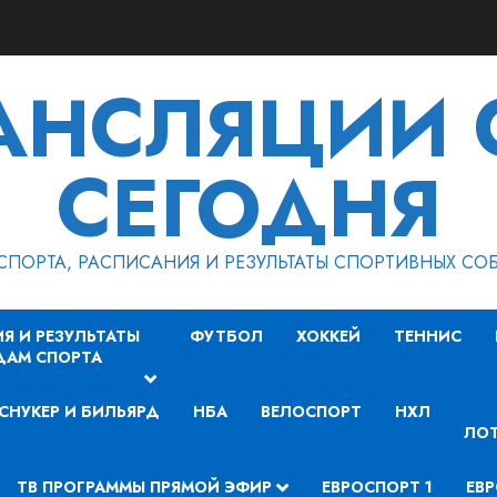
РАНСЛЯЦИИ 
СЕГОДНЯ
СПОРТА, РАСПИСАНИЯ И РЕЗУЛЬТАТЫ СПОРТИВНЫХ СО
Я И РЕЗУЛЬТАТЫ
ФУТБОЛ
ХОККЕЙ
ТЕННИС
ДАМ СПОРТА
СНУКЕР И БИЛЬЯРД
НБА
ВЕЛОСПОРТ
НХЛ
ЛОТ
ТВ ПРОГРАММЫ ПРЯМОЙ ЭФИР
ЕВРОСПОРТ 1
ЕВР