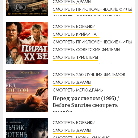
СМОТРЕТЬ ДРАМЫ
СМОТРЕТЬ ПРИКЛЮЧЕНЧЕСКИЕ ФИЛЬМЫ
СМОТРЕТЬ СОВЕТСКИЕ ФИЛЬМЫ
СМОТРЕТЬ ТРИЛЛЕРЫ
СМОТРЕТЬ БОЕВИКИ
Свой среди чужих, чужой
СМОТРЕТЬ КРИМИНАЛ
среди своих (1974 г.)
СМОТРЕТЬ ПРИКЛЮЧЕНЧЕСКИЕ ФИЛЬМЫ
смотреть онлайн
СМОТРЕТЬ СОВЕТСКИЕ ФИЛЬМЫ
4:33
10.08.2026
СМОТРЕТЬ ТРИЛЛЕРЫ
Пираты ХХ века (1979)
смотреть онлайн
СМОТРЕТЬ 250 ЛУЧШИХ ФИЛЬМОВ
3:23
10.08.2026
СМОТРЕТЬ ДРАМЫ
СМОТРЕТЬ МЕЛОДРАМЫ
Перед рассветом (1995) /
Before Sunrise смотреть
онлайн
3:10
10.08.2026
СМОТРЕТЬ БОЕВИКИ
СМОТРЕТЬ ДРАМЫ
СМОТРЕТЬ НОВИНКИ КИНО