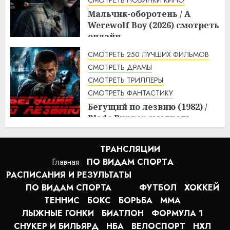
Мальчик-оборотень / A
Werewolf Boy (2026) смотреть
онлайн
3:10
10.08.2026
СМОТРЕТЬ 250 ЛУЧШИХ ФИЛЬМОВ
СМОТРЕТЬ ДРАМЫ
СМОТРЕТЬ ТРИЛЛЕРЫ
СМОТРЕТЬ ФАНТАСТИКУ
Бегущий по лезвию (1982) /
Blade Runner смотреть
онлайн
2:20
10.08.2026
ТРАНСЛЯЦИИ
Главная
ПО ВИДАМ СПОРТA
РАСПИСАНИЯ И РЕЗУЛЬТАТЫ
ПО ВИДАМ СПОРТА
ФУТБОЛ
ХОККЕЙ
ТЕННИС
БОКС
БОРЬБА
MMA
ЛЫЖНЫЕ ГОНКИ
БИАТЛОН
ФОРМУЛА 1
СНУКЕР И БИЛЬЯРД
НБА
ВЕЛОСПОРТ
НХЛ