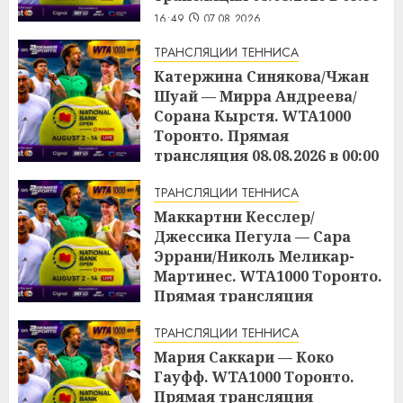
16:49
07.08.2026
ТРАНСЛЯЦИИ ТЕННИСА
Катержина Синякова/Чжан
Шуай — Мирра Андреева/
Сорана Кырстя. WTA1000
Торонто. Прямая
трансляция 08.08.2026 в 00:00
16:48
07.08.2026
ТРАНСЛЯЦИИ ТЕННИСА
Маккартни Кесслер/
Джессика Пегула — Сара
Эррани/Николь Меликар-
Мартинес. WTA1000 Торонто.
Прямая трансляция
07.08.2026 в 21:00
ТРАНСЛЯЦИИ ТЕННИСА
16:45
07.08.2026
Мария Саккари — Коко
Гауфф. WTA1000 Торонто.
Прямая трансляция