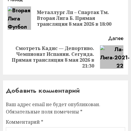
Продолжить
чтение
Металлург Лп – Спартак Тм.
Пр
Вторая Лига Б. Прямая
за
трансляция 8 мая 2026 в 18:00
Далее
Смотреть Кадис — Депортиво.
Чемпионат Испании. Сегунда.
Следующая
Прямая трансляция 8 мая 2026 в
запись:
21:30
Добавить комментарий
Ваш адрес email не будет опубликован.
Обязательные поля помечены
*
Комментарий
*