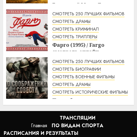
Безумный Макс: Дорога
ярости (2015) / Mad Max: Fury
СМОТРЕТЬ 250 ЛУЧШИХ ФИЛЬМОВ
Road смотреть онлайн
СМОТРЕТЬ ДРАМЫ
1:56
07.08.2026
СМОТРЕТЬ КРИМИНАЛ
СМОТРЕТЬ ТРИЛЛЕРЫ
Фарго (1995) / Fargo
смотреть онлайн
1:49
07.08.2026
СМОТРЕТЬ 250 ЛУЧШИХ ФИЛЬМОВ
СМОТРЕТЬ БИОГРАФИИ
СМОТРЕТЬ ВОЕННЫЕ ФИЛЬМЫ
СМОТРЕТЬ ДРАМЫ
СМОТРЕТЬ ИСТОРИЧЕСКИЕ ФИЛЬМЫ
По соображениям совести
(2016) / Hacksaw Ridge
смотреть онлайн
ТРАНСЛЯЦИИ
1:12
07.08.2026
Главная
ПО ВИДАМ СПОРТA
РАСПИСАНИЯ И РЕЗУЛЬТАТЫ