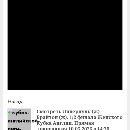
Продолжить
Назад
чтение
Смотреть Ливерпуль (ж) —
Брайтон (ж). 1/2 финала Женского
Пр
Кубка Англии. Прямая
за
трансляция 10.05.2026 в 14:30