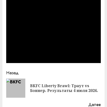
Продолжить
Назад
чтение
BKFC Liberty Brawl: Траут vs
Пр
Боннер. Результаты 4 июля 2026.
за
Далее