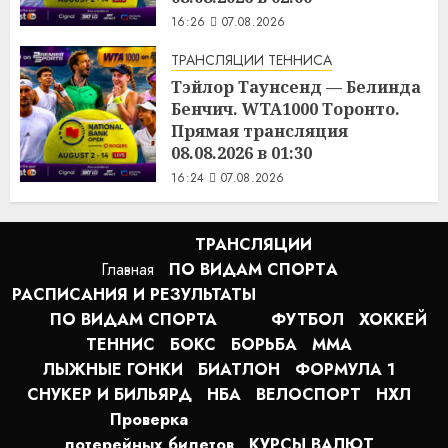
16:26
07.08.2026
ТРАНСЛЯЦИИ ТЕННИСА
Тэйлор Таунсенд — Белинда
Бенчич. WTA1000 Торонто.
Прямая трансляция
08.08.2026 в 01:30
16:24
07.08.2026
ТРАНСЛЯЦИИ
Главная
ПО ВИДАМ СПОРТA
РАСПИСАНИЯ И РЕЗУЛЬТАТЫ
ПО ВИДАМ СПОРТА
ФУТБОЛ
ХОККЕЙ
ТЕННИС
БОКС
БОРЬБА
MMA
ЛЫЖНЫЕ ГОНКИ
БИАТЛОН
ФОРМУЛА 1
СНУКЕР И БИЛЬЯРД
НБА
ВЕЛОСПОРТ
НХЛ
Проверка
лотерейных билетов
КУРСЫ ВАЛЮТ