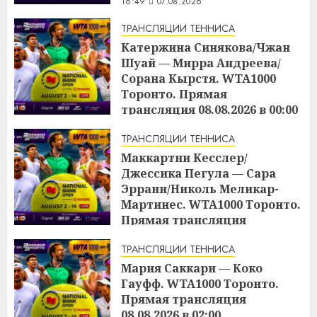
16:49
07.08.2026
ТРАНСЛЯЦИИ ТЕННИСА
Катержина Синякова/Чжан
Шуай — Мирра Андреева/
Сорана Кырстя. WTA1000
Торонто. Прямая
трансляция 08.08.2026 в 00:00
16:48
07.08.2026
ТРАНСЛЯЦИИ ТЕННИСА
Маккартни Кесслер/
Джессика Пегула — Сара
Эррани/Николь Меликар-
Мартинес. WTA1000 Торонто.
Прямая трансляция
07.08.2026 в 21:00
ТРАНСЛЯЦИИ ТЕННИСА
16:45
07.08.2026
Мария Саккари — Коко
Гауфф. WTA1000 Торонто.
Прямая трансляция
08.08.2026 в 02:00