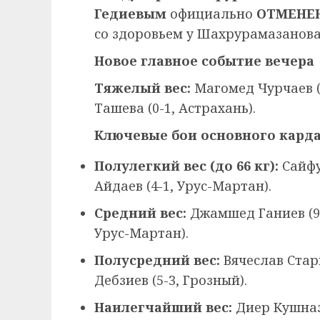
Гедиевым
официально
ОТМЕНЕ
со здоровьем у Шахрурамазанова 
Новое главное событие вечера
Тяжелый вес:
Магомед Чурчаев (
Ташева (0-1, Астрахань).
Ключевые бои основного карда
Полулегкий вес (до 66 кг):
Сайфу
Айдаев (4-1, Урус-Мартан).
Средний вес:
Джамшед Ганиев (9-
Урус-Мартан).
Полусредний вес:
Вячеслав Стари
Дебзиев (5-3, Грозный).
Наилегчайший вес:
Диер Кушназа