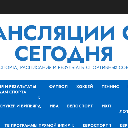
РАНСЛЯЦИИ 
СЕГОДНЯ
СПОРТА, РАСПИСАНИЯ И РЕЗУЛЬТАТЫ СПОРТИВНЫХ СО
Я И РЕЗУЛЬТАТЫ
ФУТБОЛ
ХОККЕЙ
ТЕННИС
ДАМ СПОРТА
СНУКЕР И БИЛЬЯРД
НБА
ВЕЛОСПОРТ
НХЛ
ЛОТ
ТВ ПРОГРАММЫ ПРЯМОЙ ЭФИР
ЕВРОСПОРТ 1
ЕВР