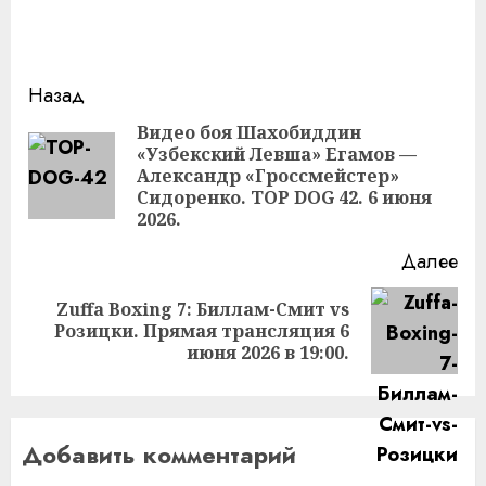
Продолжить
Назад
чтение
Видео боя Шахобиддин
«Узбекский Левша» Егамов —
Пр
Александр «Гроссмейстер»
за
Сидоренко. TOP DOG 42. 6 июня
2026.
Далее
Zuffa Boxing 7: Биллам-Смит vs
Следующая
Розицки. Прямая трансляция 6
запись:
июня 2026 в 19:00.
Добавить комментарий