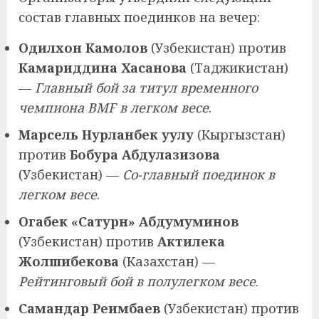
состав главных поединков на вечер:
Одилхон Камолов
(Узбекистан) против
Камариддина Хасанова
(Таджикистан)
—
Главный бой за титул временного
чемпиона BMF в легком весе
.
Марсель Нурланбек уулу
(Кыргызстан)
против
Бобура Абдулазизова
(Узбекистан) —
Со-главный поединок в
легком весе
.
Огабек «Сатурн» Абдумуминов
(Узбекистан) против
Актилека
Жолшибекова
(Казахстан) —
Рейтинговый бой в полулегком весе
.
Самандар Реимбаев
(Узбекистан) против