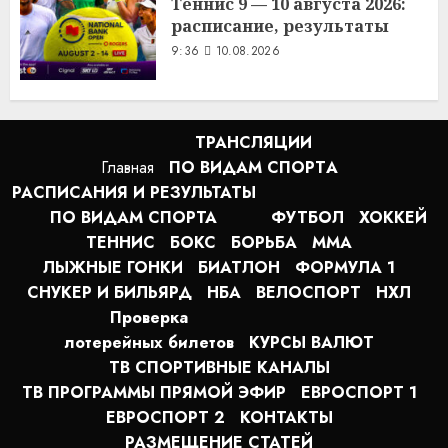
Теннис 9 — 10 августа 2026:
расписание, результаты
9:36
10.08.2026
ТРАНСЛЯЦИИ
Главная
ПО ВИДАМ СПОРТA
РАСПИСАНИЯ И РЕЗУЛЬТАТЫ
ПО ВИДАМ СПОРТА
ФУТБОЛ
ХОККЕЙ
ТЕННИС
БОКС
БОРЬБА
MMA
ЛЫЖНЫЕ ГОНКИ
БИАТЛОН
ФОРМУЛА 1
СНУКЕР И БИЛЬЯРД
НБА
ВЕЛОСПОРТ
НХЛ
Проверка
лотерейных билетов
КУРСЫ ВАЛЮТ
ТВ СПОРТИВНЫЕ КАНАЛЫ
ТВ ПРОГРАММЫ ПРЯМОЙ ЭФИР
ЕВРОСПОРТ 1
ЕВРОСПОРТ 2
КОНТАКТЫ
РАЗМЕЩЕНИЕ СТАТЕЙ