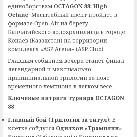
единоборствам
OCTAGON 88: High
Octane
. Масштабный ивент пройдет в
формате Open-Air на берегу
Капчагайского водохранилища в городе
Конаев (Казахстан) на территории
комплекса «ASP Arena» (ASP Club).
Главным событием вечера станет финал
легендарной и максимально
принципиальной трилогии за пояс
временного чемпиона в легком весе.
Ключевые интриги турнира OCTAGON
88
Главный бой (Трилогия за титул):
В
клетке сойдутся
Одилхон «Трамплин»
Камолов
(Узбекистан) и
Камариддин