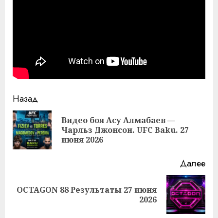
Продолжить
Назад
чтение
Видео боя Асу Алмабаев —
Пр
Чарльз Джонсон. UFC Baku. 27
за
июня 2026
Далее
OCTAGON 88 Результаты 27 июня
Следующая
2026
запись: