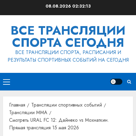
Перейти
08.08.2026
02:32:13
к
содержимому
ВСЕ ТРАНСЛЯЦИИ
СПОРТА СЕГОДНЯ
ВСЕ ТРАНСЛЯЦИИ СПОРТА, РАСПИСАНИЯ И
РЕЗУЛЬТАТЫ СПОРТИВНЫХ СОБЫТИЙ НА СЕГОДНЯ
Основное
меню
Главная
Трансляции спортивных событий
Трансляции MMA
Смотреть URAL FC 12: Дайнеко vs Мохнаткин.
Прямая трансляция 15 мая 2026