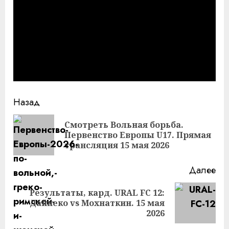
Продолжить
Назад
чтение
Смотреть Вольная борьба.
Пр
Первенство Европы U17. Прямая
за
трансляция 15 мая 2026
Далее
Результаты, кард. URAL FC 12:
Следующая
Дайнеко vs Мохнаткин. 15 мая
запись:
2026