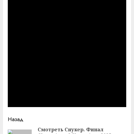
Продолжить
Назад
чтение
Смотреть Снукер. Финал