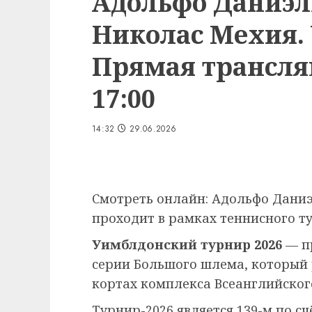
Адольфо Даниэл
Николас Мехия. 
Прямая трансляц
17:00
14:32
29.06.2026
Смотреть онлайн: Адольфо Даниэ
проходит в рамках теннисного ту
Уимблдонский турнир 2026
— п
серии Большого шлема, который
кортах комплекса Всеанглийского
Турнир-2026 является 139-м по сч