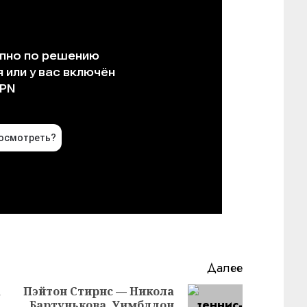
Далее
а
Пэйтон Стирнс — Никола
Бартунькова. Уимблдон