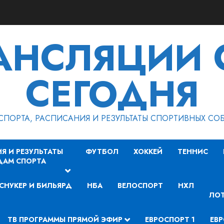
РАНСЛЯЦИИ 
СЕГОДНЯ
СПОРТА, РАСПИСАНИЯ И РЕЗУЛЬТАТЫ СПОРТИВНЫХ СО
Я И РЕЗУЛЬТАТЫ
ФУТБОЛ
ХОККЕЙ
ТЕННИС
ДАМ СПОРТА
СНУКЕР И БИЛЬЯРД
НБА
ВЕЛОСПОРТ
НХЛ
ЛОТ
ТВ ПРОГРАММЫ ПРЯМОЙ ЭФИР
ЕВРОСПОРТ 1
ЕВР