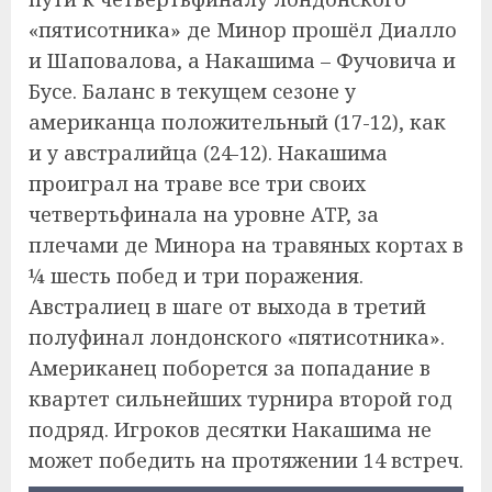
«пятисотника» де Минор прошёл Диалло
и Шаповалова, а Накашима – Фучовича и
Бусе. Баланс в текущем сезоне у
американца положительный (17-12), как
и у австралийца (24-12). Накашима
проиграл на траве все три своих
четвертьфинала на уровне ATP, за
плечами де Минора на травяных кортах в
¼ шесть побед и три поражения.
Австралиец в шаге от выхода в третий
полуфинал лондонского «пятисотника».
Американец поборется за попадание в
квартет сильнейших турнира второй год
подряд. Игроков десятки Накашима не
может победить на протяжении 14 встреч.