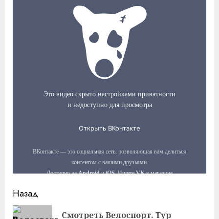
Продолжить
Назад
чтение
Смотреть Велоспорт. Тур