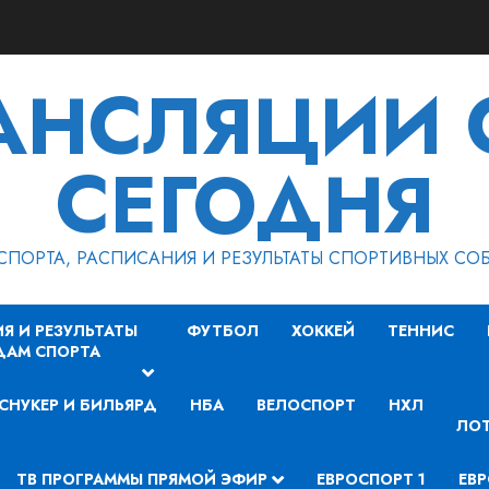
РАНСЛЯЦИИ 
СЕГОДНЯ
СПОРТА, РАСПИСАНИЯ И РЕЗУЛЬТАТЫ СПОРТИВНЫХ СО
Я И РЕЗУЛЬТАТЫ
ФУТБОЛ
ХОККЕЙ
ТЕННИС
ДАМ СПОРТА
СНУКЕР И БИЛЬЯРД
НБА
ВЕЛОСПОРТ
НХЛ
ЛОТ
ТВ ПРОГРАММЫ ПРЯМОЙ ЭФИР
ЕВРОСПОРТ 1
ЕВР