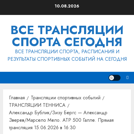
Перейти
10.08.2026
к
содержимому
ВСЕ ТРАНСЛЯЦИИ
СПОРТА СЕГОДНЯ
ВСЕ ТРАНСЛЯЦИИ СПОРТА, РАСПИСАНИЯ И
РЕЗУЛЬТАТЫ СПОРТИВНЫХ СОБЫТИЙ НА СЕГОДНЯ
Главная
Трансляции спортивных событий
ТРАНСЛЯЦИИ ТЕННИСА
Александр Бублик/Зизу Бергс — Александр
Зверев/Марсело Мело. ATP 500 Галле. Прямая
трансляция 15.06.2026 в 16:30