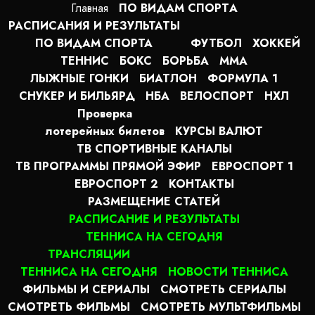
Главная
ПО ВИДАМ СПОРТA
РАСПИСАНИЯ И РЕЗУЛЬТАТЫ
ПО ВИДАМ СПОРТА
ФУТБОЛ
ХОККЕЙ
ТЕННИС
БОКС
БОРЬБА
MMA
ЛЫЖНЫЕ ГОНКИ
БИАТЛОН
ФОРМУЛА 1
СНУКЕР И БИЛЬЯРД
НБА
ВЕЛОСПОРТ
НХЛ
Проверка
лотерейных билетов
КУРСЫ ВАЛЮТ
ТВ СПОРТИВНЫЕ КАНАЛЫ
ТВ ПРОГРАММЫ ПРЯМОЙ ЭФИР
ЕВРОСПОРТ 1
ЕВРОСПОРТ 2
КОНТАКТЫ
РАЗМЕЩЕНИЕ СТАТЕЙ
РАСПИСАНИЕ И РЕЗУЛЬТАТЫ
ТЕННИСА НА СЕГОДНЯ
ТРАНСЛЯЦИИ
ТЕННИСА НА СЕГОДНЯ
НОВОСТИ ТЕННИСА
ФИЛЬМЫ И СЕРИАЛЫ
СМОТРЕТЬ СЕРИАЛЫ
СМОТРЕТЬ ФИЛЬМЫ
СМОТРЕТЬ МУЛЬТФИЛЬМЫ