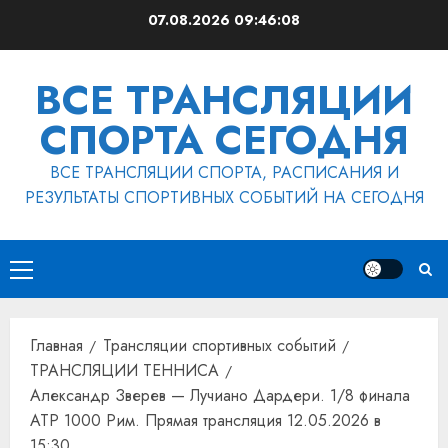
Перейти
07.08.2026
09:46:08
к
содержимому
ВСЕ ТРАНСЛЯЦИИ
СПОРТА СЕГОДНЯ
ВСЕ ТРАНСЛЯЦИИ СПОРТА, РАСПИСАНИЯ И
РЕЗУЛЬТАТЫ СПОРТИВНЫХ СОБЫТИЙ НА СЕГОДНЯ
Основное
меню
Главная
Трансляции спортивных событий
ТРАНСЛЯЦИИ ТЕННИСА
Александр Зверев — Лучиано Дардери. 1/8 финала
ATP 1000 Рим. Прямая трансляция 12.05.2026 в
15:30