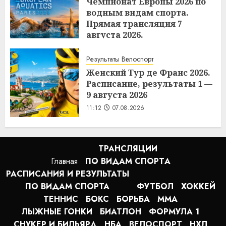
Чемпионат Европы 2026 по
водным видам спорта.
Прямая трансляция 7
августа 2026.
11:15
07.08.2026
Результаты Велоспорт
Женский Тур де Франс 2026.
Расписание, результаты 1 —
9 августа 2026
11:12
07.08.2026
ТРАНСЛЯЦИИ
Главная
ПО ВИДАМ СПОРТA
РАСПИСАНИЯ И РЕЗУЛЬТАТЫ
ПО ВИДАМ СПОРТА
ФУТБОЛ
ХОККЕЙ
ТЕННИС
БОКС
БОРЬБА
MMA
ЛЫЖНЫЕ ГОНКИ
БИАТЛОН
ФОРМУЛА 1
СНУКЕР И БИЛЬЯРД
НБА
ВЕЛОСПОРТ
НХЛ