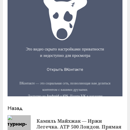
Продолжить
Назад
чтение
Камиль Майхжак — Иржи
Пр
Легечка. ATP 500 Лондон. Прямая