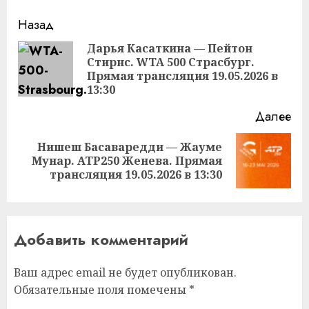
Продолжить
Назад
чтение
Дарья Касаткина — Пейтон
Стирнс. WTA 500 Страсбург.
Пр
Прямая трансляция 19.05.2026 в
за
13:30
Далее
Нишеш Басаваредди — Жауме
Следующая
Мунар. ATP250 Женева. Прямая
запись:
трансляция 19.05.2026 в 13:30
Добавить комментарий
Ваш адрес email не будет опубликован.
Обязательные поля помечены
*