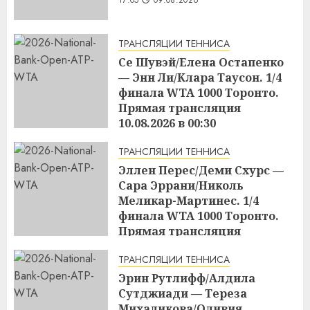
17:05
09.08.2026
ТРАНСЛЯЦИИ ТЕННИСА
Се Шувэй/Елена Остапенко
— Энн Ли/Клара Таусон. 1/4
финала WTA 1000 Торонто.
Прямая трансляция
10.08.2026 в 00:30
17:04
09.08.2026
ТРАНСЛЯЦИИ ТЕННИСА
Эллен Перес/Деми Схурс —
Сара Эррани/Николь
Меликар-Мартинес. 1/4
финала WTA 1000 Торонто.
Прямая трансляция
09.08.2026 в 23:00
ТРАНСЛЯЦИИ ТЕННИСА
17:03
09.08.2026
Эрин Рутлифф/Алдила
Сутджиади — Тереза
Михаликова/Оливия