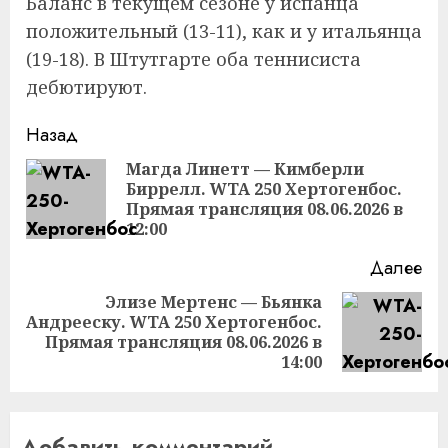
Баланс в текущем сезоне у испанца
положительный (13-11), как и у итальянца
(19-18). В Штутгарте оба теннисиста
дебютируют.
Продолжить
Назад
чтение
Магда Линетт — Кимберли
Биррелл. WTA 250 Хертогенбос.
Пр
Прямая трансляция 08.06.2026 в
за
12:00
Далее
Элизе Мертенс — Бьянка
Андрееску. WTA 250 Хертогенбос.
Следующая
Прямая трансляция 08.06.2026 в
запись:
14:00
Добавить комментарий