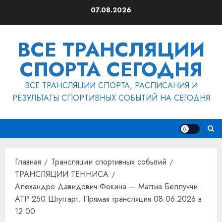
Перейти
07.08.2026
к
содержимому
ВСЕ ТРАНСЛЯЦИИ
СПОРТА СЕГОДНЯ
ВСЕ ТРАНСЛЯЦИИ СПОРТА, РАСПИСАНИЯ И
РЕЗУЛЬТАТЫ СПОРТИВНЫХ СОБЫТИЙ НА СЕГОДНЯ
Главная
Трансляции спортивных событий
ТРАНСЛЯЦИИ ТЕННИСА
Алехандро Давидович-Фокина — Маттиа Беллуччи.
ATP 250 Штутгарт. Прямая трансляция 08.06.2026 в
12:00