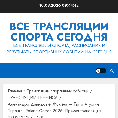
Перейти
10.08.2026
09:44:43
к
содержимому
ВСЕ ТРАНСЛЯЦИИ
СПОРТА СЕГОДНЯ
ВСЕ ТРАНСЛЯЦИИ СПОРТА, РАСПИСАНИЯ И
РЕЗУЛЬТАТЫ СПОРТИВНЫХ СОБЫТИЙ НА СЕГОДНЯ
Основное
меню
Главная
Трансляции спортивных событий
ТРАНСЛЯЦИИ ТЕННИСА
Алехандро Давидович Фокина — Тьяго Агустин
Тиранте. Roland Garros 2026. Прямая трансляция
27.05.2026 в 12:00