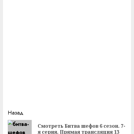
Продолжить
Назад
чтение
Смотреть Битва шефов 6 сезон. 7-
Пр
я серия. Прямая трансляция 13