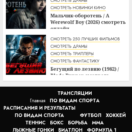
СМОТРЕТЬ ДРАМЫ
СМОТРЕТЬ НОВИНКИ КИНО
Мальчик-оборотень / A
Werewolf Boy (2026) смотреть
онлайн
3:10
10.08.2026
СМОТРЕТЬ 250 ЛУЧШИХ ФИЛЬМОВ
СМОТРЕТЬ ДРАМЫ
СМОТРЕТЬ ТРИЛЛЕРЫ
СМОТРЕТЬ ФАНТАСТИКУ
Бегущий по лезвию (1982) /
Blade Runner смотреть
онлайн
2:20
10.08.2026
ТРАНСЛЯЦИИ
Главная
ПО ВИДАМ СПОРТA
РАСПИСАНИЯ И РЕЗУЛЬТАТЫ
ПО ВИДАМ СПОРТА
ФУТБОЛ
ХОККЕЙ
ТЕННИС
БОКС
БОРЬБА
MMA
ЛЫЖНЫЕ ГОНКИ
БИАТЛОН
ФОРМУЛА 1