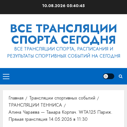
Перейти
10.08.2026
05:40:45
к
содержимому
ВСЕ ТРАНСЛЯЦИИ
СПОРТА СЕГОДНЯ
ВСЕ ТРАНСЛЯЦИИ СПОРТА, РАСПИСАНИЯ И
РЕЗУЛЬТАТЫ СПОРТИВНЫХ СОБЫТИЙ НА СЕГОДНЯ
Основное
меню
Главная
Трансляции спортивных событий
ТРАНСЛЯЦИИ ТЕННИСА
Алина Чараева — Тамара Корпач. WTA125 Париж.
Прямая трансляция 14.05.2026 в 11:30