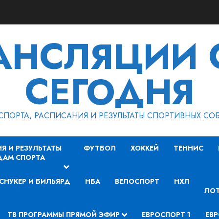
РАНСЛЯЦИИ 
СЕГОДНЯ
СПОРТА, РАСПИСАНИЯ И РЕЗУЛЬТАТЫ СПОРТИВНЫХ СО
Я И РЕЗУЛЬТАТЫ
ФУТБОЛ
ХОККЕЙ
ТЕННИС
ДАМ СПОРТА
СНУКЕР И БИЛЬЯРД
НБА
ВЕЛОСПОРТ
НХЛ
ЛОТ
ТВ ПРОГРАММЫ ПРЯМОЙ ЭФИР
ЕВРОСПОРТ 1
ЕВР