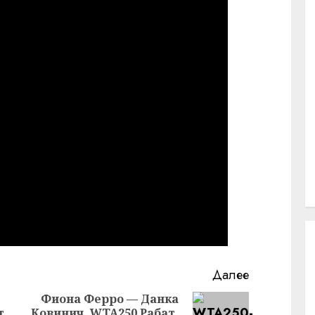
Далее
Фиона Ферро — Данка
т.
Ковинич. WTA250 Рабат.