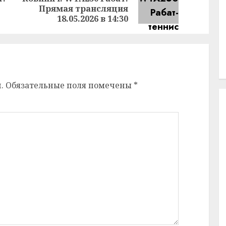
Предыдущая
Следующая
Прямая трансляция
запись:
запись:
18.05.2026 в 14:30
.
Обязательные поля помечены
*