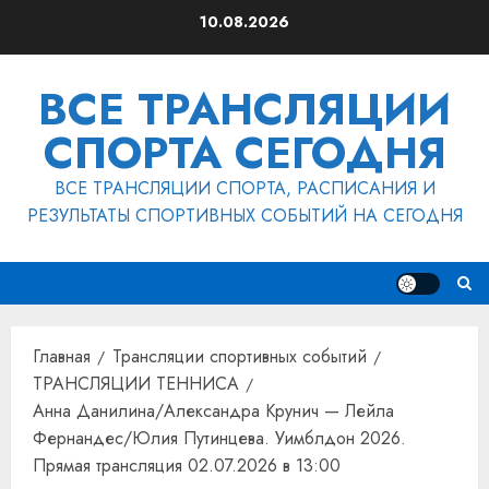
Перейти
10.08.2026
к
содержимому
ВСЕ ТРАНСЛЯЦИИ
СПОРТА СЕГОДНЯ
ВСЕ ТРАНСЛЯЦИИ СПОРТА, РАСПИСАНИЯ И
РЕЗУЛЬТАТЫ СПОРТИВНЫХ СОБЫТИЙ НА СЕГОДНЯ
Главная
Трансляции спортивных событий
ТРАНСЛЯЦИИ ТЕННИСА
Анна Данилина/Александра Крунич — Лейла
Фернандес/Юлия Путинцева. Уимблдон 2026.
Прямая трансляция 02.07.2026 в 13:00