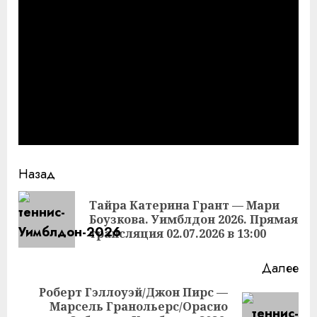
Продолжить
Назад
чтение
Тайра Катерина Грант — Мари
Пр
Боузкова. Уимблдон 2026. Прямая
за
трансляция 02.07.2026 в 13:00
Далее
Роберт Гэллоуэй/Джон Пирс —
Марсель Гранольерс/Орасио
Следующая