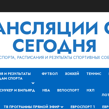
РАНСЛЯЦИИ 
СЕГОДНЯ
СПОРТА, РАСПИСАНИЯ И РЕЗУЛЬТАТЫ СПОРТИВНЫХ СО
Я И РЕЗУЛЬТАТЫ
ФУТБОЛ
ХОККЕЙ
ТЕННИС
ДАМ СПОРТА
СНУКЕР И БИЛЬЯРД
НБА
ВЕЛОСПОРТ
НХЛ
ЛОТ
ТВ ПРОГРАММЫ ПРЯМОЙ ЭФИР
ЕВРОСПОРТ 1
ЕВР