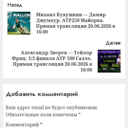
Продолжить
Назад
чтение
Михаил Кукушкин — Дамир
Джумхур. ATP250 Майорка.
Пр
Прямая трансляция 20.06.2026 в
за
16:00
Далее
Александр Зверев — Тейлор
Фриц. 1/2 финала ATP 500 Галле.
Следующая
Прямая трансляция 20.06.2026 в
запись:
16:00
Добавить комментарий
Ваш адрес email не будет опубликован.
Обязательные поля помечены
*
Комментарий
*