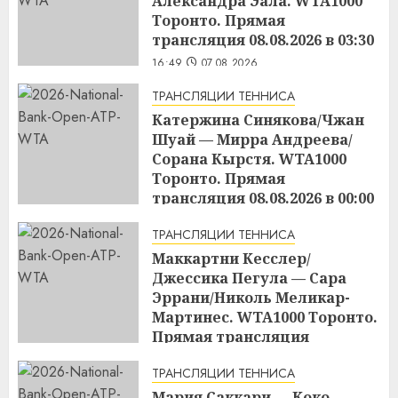
Александра Эала. WTA1000
Торонто. Прямая
трансляция 08.08.2026 в 03:30
16:49
07.08.2026
ТРАНСЛЯЦИИ ТЕННИСА
Катержина Синякова/Чжан
Шуай — Мирра Андреева/
Сорана Кырстя. WTA1000
Торонто. Прямая
трансляция 08.08.2026 в 00:00
16:48
07.08.2026
ТРАНСЛЯЦИИ ТЕННИСА
Маккартни Кесслер/
Джессика Пегула — Сара
Эррани/Николь Меликар-
Мартинес. WTA1000 Торонто.
Прямая трансляция
07.08.2026 в 21:00
ТРАНСЛЯЦИИ ТЕННИСА
16:45
07.08.2026
Мария Саккари — Коко