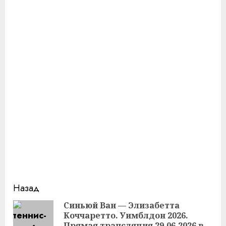
Продолжить
Назад
чтение
Синьюй Ван — Элизабетта
Коччаретто. Уимблдон 2026.
Пр
Прямая трансляция 29.06.2026 в