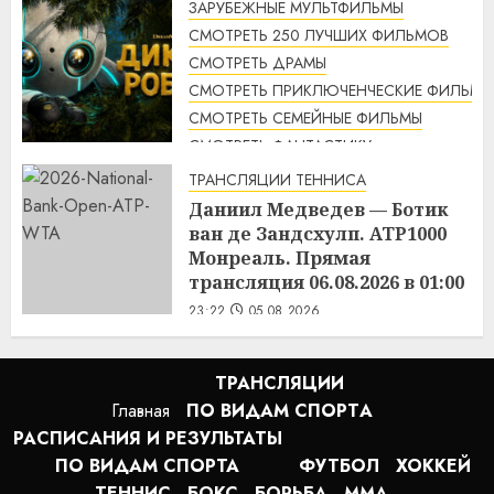
ЗАРУБЕЖНЫЕ МУЛЬТФИЛЬМЫ
СМОТРЕТЬ 250 ЛУЧШИХ ФИЛЬМОВ
СМОТРЕТЬ ДРАМЫ
СМОТРЕТЬ ПРИКЛЮЧЕНЧЕСКИЕ ФИЛЬМЫ
СМОТРЕТЬ СЕМЕЙНЫЕ ФИЛЬМЫ
СМОТРЕТЬ ФАНТАСТИКУ
Дикий робот (2024) / The Wild
ТРАНСЛЯЦИИ ТЕННИСА
Robot смотреть онлайн
Даниил Медведев — Ботик
1:14
06.08.2026
ван де Зандсхулп. ATP1000
Монреаль. Прямая
трансляция 06.08.2026 в 01:00
23:22
05.08.2026
ТРАНСЛЯЦИИ
Главная
ПО ВИДАМ СПОРТA
РАСПИСАНИЯ И РЕЗУЛЬТАТЫ
ПО ВИДАМ СПОРТА
ФУТБОЛ
ХОККЕЙ
ТЕННИС
БОКС
БОРЬБА
MMA