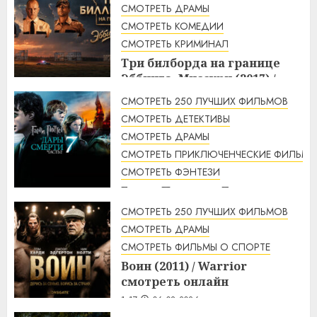
СМОТРЕТЬ ДРАМЫ
СМОТРЕТЬ КОМЕДИИ
СМОТРЕТЬ КРИМИНАЛ
Три билборда на границе
Эббинга, Миссури (2017) /
Three Billboards Outside
СМОТРЕТЬ 250 ЛУЧШИХ ФИЛЬМОВ
Ebbing, Missouri смотреть
СМОТРЕТЬ ДЕТЕКТИВЫ
онлайн
СМОТРЕТЬ ДРАМЫ
2:48
06.08.2026
СМОТРЕТЬ ПРИКЛЮЧЕНЧЕСКИЕ ФИЛЬМЫ
СМОТРЕТЬ ФЭНТЕЗИ
Гарри Поттер и Дары
смерти: Часть 2 (2011) / Harry
СМОТРЕТЬ 250 ЛУЧШИХ ФИЛЬМОВ
Potter and the Deathly
СМОТРЕТЬ ДРАМЫ
Hallows: Part 2 смотреть
СМОТРЕТЬ ФИЛЬМЫ О СПОРТЕ
онлайн
Воин (2011) / Warrior
2:12
06.08.2026
смотреть онлайн
1:17
06.08.2026