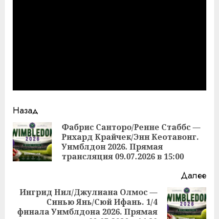
Продолжить
Назад
чтение
Фабрис Санторо/Ренне Стаббс —
Рихард Крайчек/Энн Кеотавонг.
Пр
Уимблдон 2026. Прямая
за
трансляция 09.07.2026 в 15:00
Далее
Ингрид Нил/Джулиана Олмос —
Синью Янь/Сюй Ифань. 1/4
Следующая
финала Уимблдона 2026. Прямая
запись: