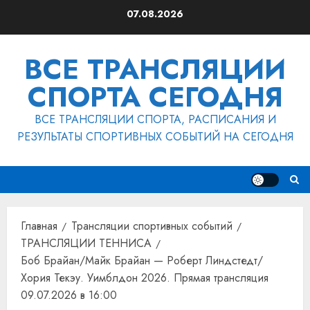
Перейти
07.08.2026
к
содержимому
ВСЕ ТРАНСЛЯЦИИ
СПОРТА СЕГОДНЯ
ВСЕ ТРАНСЛЯЦИИ СПОРТА, РАСПИСАНИЯ И
РЕЗУЛЬТАТЫ СПОРТИВНЫХ СОБЫТИЙ НА СЕГОДНЯ
Главная
Трансляции спортивных событий
ТРАНСЛЯЦИИ ТЕННИСА
Боб Брайан/Майк Брайан — Роберт Линдстедт/
Хория Текэу. Уимблдон 2026. Прямая трансляция
09.07.2026 в 16:00