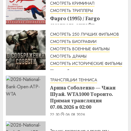
1:56
07.08.2026
СМОТРЕТЬ КРИМИНАЛ
СМОТРЕТЬ ТРИЛЛЕРЫ
Фарго (1995) / Fargo
смотреть онлайн
1:49
07.08.2026
СМОТРЕТЬ 250 ЛУЧШИХ ФИЛЬМОВ
СМОТРЕТЬ БИОГРАФИИ
СМОТРЕТЬ ВОЕННЫЕ ФИЛЬМЫ
СМОТРЕТЬ ДРАМЫ
СМОТРЕТЬ ИСТОРИЧЕСКИЕ ФИЛЬМЫ
По соображениям совести
(2016) / Hacksaw Ridge
ТРАНСЛЯЦИИ ТЕННИСА
смотреть онлайн
Арина Соболенко — Чжан
1:12
07.08.2026
Шуай. WTA1000 Торонто.
Прямая трансляция
07.08.2026 в 02:00
22:30
06.08.2026
Теннис: расписание и результаты