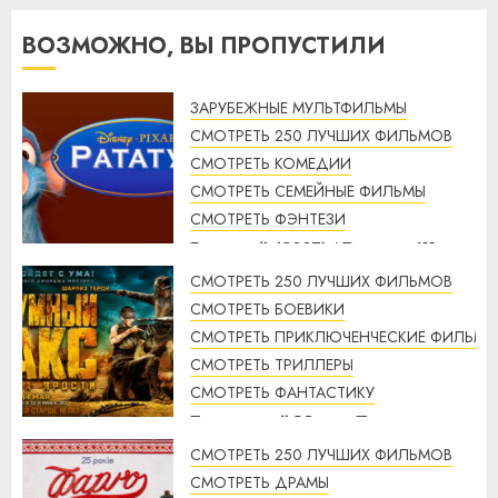
ВОЗМОЖНО, ВЫ ПРОПУСТИЛИ
ЗАРУБЕЖНЫЕ МУЛЬТФИЛЬМЫ
СМОТРЕТЬ 250 ЛУЧШИХ ФИЛЬМОВ
СМОТРЕТЬ КОМЕДИИ
СМОТРЕТЬ СЕМЕЙНЫЕ ФИЛЬМЫ
СМОТРЕТЬ ФЭНТЕЗИ
Рататуй (2007) / Ratatouille
смотреть онлайн
СМОТРЕТЬ 250 ЛУЧШИХ ФИЛЬМОВ
2:32
07.08.2026
СМОТРЕТЬ БОЕВИКИ
СМОТРЕТЬ ПРИКЛЮЧЕНЧЕСКИЕ ФИЛЬМЫ
СМОТРЕТЬ ТРИЛЛЕРЫ
СМОТРЕТЬ ФАНТАСТИКУ
Безумный Макс: Дорога
ярости (2015) / Mad Max: Fury
СМОТРЕТЬ 250 ЛУЧШИХ ФИЛЬМОВ
Road смотреть онлайн
СМОТРЕТЬ ДРАМЫ