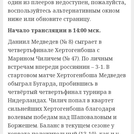
один из плееров недоступен, пожалуйста,
воспользуйтесь альтернативным окном
ниже или обновите страницу.
Начало трансляции в 14:00 мск.
Даниил Медведев (№ 8) сыграет в
четвертьфинале Хертогенбоша с
Марином Чиличем (№ 47). По личным
встречам впереди россиянин – 3-1. В
стартовом матче Хертогенбоша Медведев
обыграл Бугарда, пробившись в
четвёртый четвертьфинал турнира в
Нидерландах. Чилич попал в квартет
сильнейших Хертогенбоша благодаря
волевым победам над Шаповаловым и
Боржешем. Баланс в текущем сезоне у
хорвата положительный (13-10), как и у