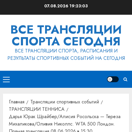
Перейти
07.08.2026
19:23:03
к
содержимому
ВСЕ ТРАНСЛЯЦИИ
СПОРТА СЕГОДНЯ
ВСЕ ТРАНСЛЯЦИИ СПОРТА, РАСПИСАНИЯ И
РЕЗУЛЬТАТЫ СПОРТИВНЫХ СОБЫТИЙ НА СЕГОДНЯ
Основное
меню
Главная
Трансляции спортивных событий
ТРАНСЛЯЦИИ ТЕННИСА
Дарья Юрак Шрайбер/Алисия Росольска — Тереза
Михаликова/Оливия Николлс. WTA 500 Лондон.
Прямая трансляция 08.06.2026 в 15:30