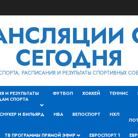
РАНСЛЯЦИИ 
СЕГОДНЯ
СПОРТА, РАСПИСАНИЯ И РЕЗУЛЬТАТЫ СПОРТИВНЫХ СО
Я И РЕЗУЛЬТАТЫ
ФУТБОЛ
ХОККЕЙ
ТЕННИС
ДАМ СПОРТА
СНУКЕР И БИЛЬЯРД
НБА
ВЕЛОСПОРТ
НХЛ
ЛОТ
ТВ ПРОГРАММЫ ПРЯМОЙ ЭФИР
ЕВРОСПОРТ 1
ЕВР