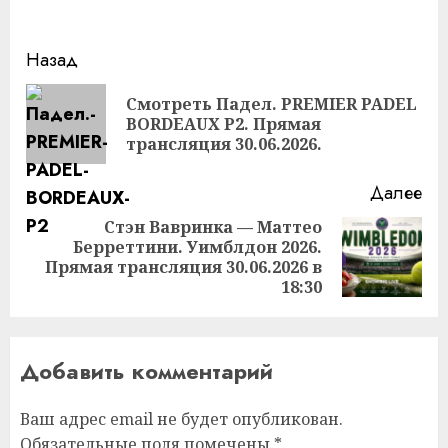
Продолжить
Назад
чтение
Смотреть Падел. PREMIER PADEL
Пр
BORDEAUX P2. Прямая
за
трансляция 30.06.2026.
Далее
Стэн Вавринка — Маттео
Берреттини. Уимблдон 2026.
Следующая
Прямая трансляция 30.06.2026 в
запись:
18:30
Добавить комментарий
Ваш адрес email не будет опубликован.
Обязательные поля помечены
*