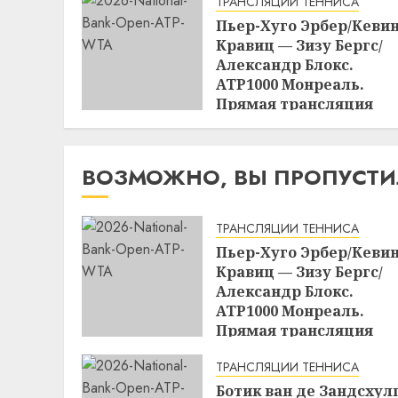
ТРАНСЛЯЦИИ ТЕННИСА
Пьер-Хуго Эрбер/Кеви
Кравиц — Зизу Бергс/
Александр Блокс.
ATP1000 Монреаль.
Прямая трансляция
08.08.2026 в 00:00
15:19
07.08.2026
ВОЗМОЖНО, ВЫ ПРОПУСТ
ТРАНСЛЯЦИИ ТЕННИСА
Пьер-Хуго Эрбер/Кеви
Кравиц — Зизу Бергс/
Александр Блокс.
ATP1000 Монреаль.
Прямая трансляция
08.08.2026 в 00:00
ТРАНСЛЯЦИИ ТЕННИСА
15:19
07.08.2026
Ботик ван де Зандсхул