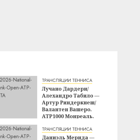
ТРАНСЛЯЦИИ ТЕННИСА
Лучано Дардери/
Алехандро Табило —
Артур Риндеркнеш/
Валантен Вашеро.
ATP1000 Монреаль.
Прямая трансляция
ТРАНСЛЯЦИИ ТЕННИСА
07.08.2026 в 22:30
Даниэль Мерида —
15:16
07.08.2026