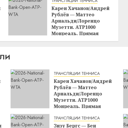
ТРАНСЛЯЦИИ ТЕННИСА
н
Карен Хачанов/Андрей
Рублёв — Маттео
Арнальди/Лоренцо
Музетти. ATP1000
Монреаль. Прямая
трансляция 07.08.2026 в
23:00
15:17
07.08.2026
ИЛИ
ТРАНСЛЯЦИИ ТЕННИСА
н
Карен Хачанов/Андрей
Рублёв — Маттео
Арнальди/Лоренцо
Музетти. ATP1000
Монреаль. Прямая
трансляция 07.08.2026 в
ТРАНСЛЯЦИИ ТЕННИСА
23:00
п
Зизу Бергс — Бен
15:17
07.08.2026