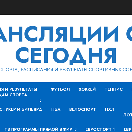
РАНСЛЯЦИИ 
СЕГОДНЯ
СПОРТА, РАСПИСАНИЯ И РЕЗУЛЬТАТЫ СПОРТИВНЫХ СО
Я И РЕЗУЛЬТАТЫ
ФУТБОЛ
ХОККЕЙ
ТЕННИС
ДАМ СПОРТА
СНУКЕР И БИЛЬЯРД
НБА
ВЕЛОСПОРТ
НХЛ
ЛОТ
ТВ ПРОГРАММЫ ПРЯМОЙ ЭФИР
ЕВРОСПОРТ 1
ЕВР