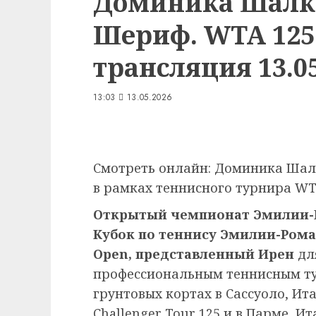
Доминика Шалк
Шериф. WTA 125
трансляция 13.05
13:03
13.05.2026
Смотреть онлайн: Доминика Шал
в рамках теннисного турнира WTA
Открытый чемпионат Эмилии-Р
Кубок по теннису Эмилии-Ром
Open, представленный Ирен
дл
профессиональным теннисным ту
грунтовых кортах в Сассуоло, Ита
Challenger Tour 125 и в Парме, И