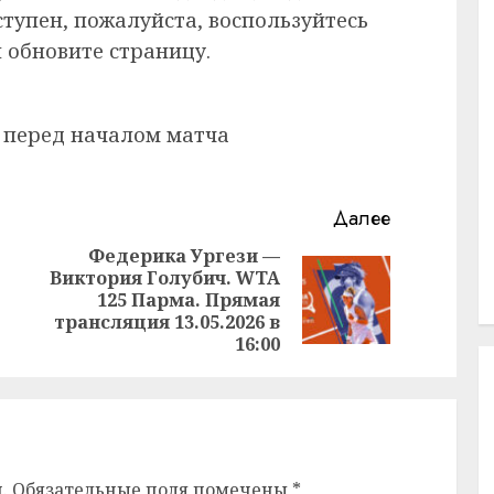
ступен, пожалуйста, воспользуйтесь
 обновите страницу.
 перед началом матча
Далее
Федерика Ургези —
Виктория Голубич. WTA
Предыдущая
Следующая
125 Парма. Прямая
запись:
запись:
трансляция 13.05.2026 в
16:00
.
Обязательные поля помечены
*